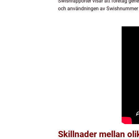
Swishrapporter visar att företag gen
och användningen av Swishnummer f
Skillnader mellan ol