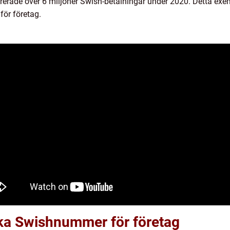
ererade över 6 miljoner Swish-betalningar under 2020. Detta exe
ör företag.
ika Swishnummer för företag