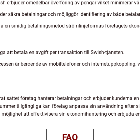
sh erbjuder omedelbar överföring av pengar vilket minimerar vänt
der säkra betalningar och möjliggör identifiering av både betal
juda en smidig betalningsmetod strömlinjeformas företagets eko
a att betala en avgift per transaktion till Swish-tjänsten.
cessen är beroende av mobiltelefoner och internetuppkoppling, 
t sättet företag hanterar betalningar och erbjuder kunderna en
mmer tillgängliga kan företag anpassa sin användning efter s
möjlighet att effektivisera sin ekonomihantering och erbjuda e
FAQ