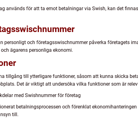
 används för att ta emot betalningar via Swish, kan det finnas 
retagsswischnummer
an personligt och företagsswischnummer påverka företagets im
 och ägarens personliga ekonomi.
ioner
tillgång till ytterligare funktioner, såsom att kunna skicka bet
lats. Det är viktigt att undersöka vilka funktioner som är rele
ckdelar med Swishnummer för företag
onerat betalningsprocessen och förenklat ekonomihanteringen fö
syn till.