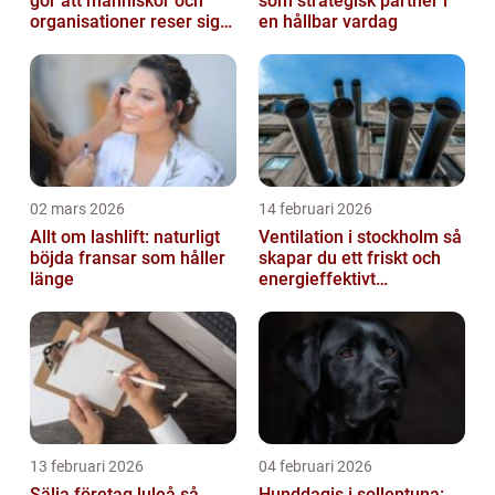
gör att människor och
som strategisk partner i
organisationer reser sig
en hållbar vardag
igen
02 mars 2026
14 februari 2026
Allt om lashlift: naturligt
Ventilation i stockholm så
böjda fransar som håller
skapar du ett friskt och
länge
energieffektivt
inomhusklimat
13 februari 2026
04 februari 2026
Sälja företag luleå så
Hunddagis i sollentuna: