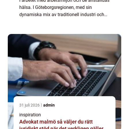
i arbetet med arbetsmiljön och de anställdas
hälsa. I Göteborgsregionen, med sin
dynamiska mix av traditionell industri och
blomstrande start-ups, har behovet av en
effektiv och förebyggande
företagshälsovård...
31 juli 2026
admin
inspiration
Advokat malmö så väljer du rätt
juridiskt stöd när det verkligen gäller