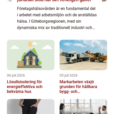
Företagshälsovården är en fundamental del
i arbetet med arbetsmiljön och de anställdas
hälsa. I Göteborgsregionen, med sin
dynamiska mix av traditionell industri och
blomstrande start-ups, har behovet av en
effektiv och förebyggande
företagshälsovård...
06 juli 2026
05 juli 2026
Lösullsisolering för
Markarbeten växjö
energieffektiva och
grunden för hållbara
bekväma hus
bygg- och
trädgårdsprojekt