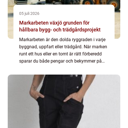
05 juli 2026
Markarbeten växjö grunden för
hållbara bygg- och trädgårdsprojekt
Markarbeten är den dolda ryggraden i varje
byggnad, uppfart eller trädgård. När marken
runt ett hus eller en tomt är rätt förberedd
sparar du både pengar och bekymmer på
sikt. I en stad som Växjö, med varierande
markförhållanden, mycket nederbörd och...