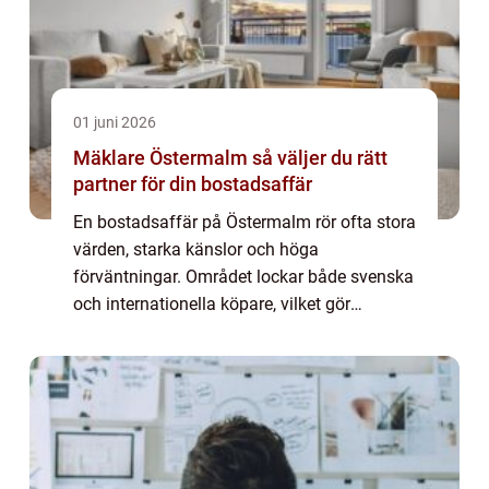
01 juni 2026
Mäklare Östermalm så väljer du rätt
partner för din bostadsaffär
En bostadsaffär på Östermalm rör ofta stora
värden, starka känslor och höga
förväntningar. Området lockar både svenska
och internationella köpare, vilket gör
marknaden snabb, krävande och ibland svår
att överblicka. Därför spelar valet av
Mäklare Öst...