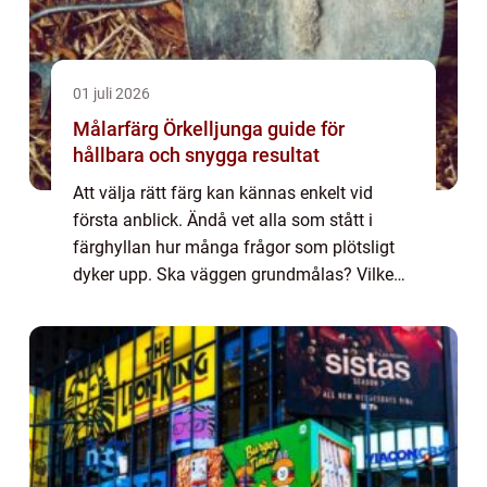
01 juli 2026
Målarfärg Örkelljunga guide för
hållbara och snygga resultat
Att välja rätt färg kan kännas enkelt vid
första anblick. Ändå vet alla som stått i
färghyllan hur många frågor som plötsligt
dyker upp. Ska väggen grundmålas? Vilken
glans passar i köket? Klarar fasaden ännu
en vinter? För den som söker Målarfärg Ör...