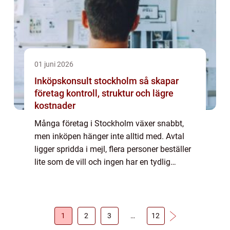
01 juni 2026
Inköpskonsult stockholm så skapar
företag kontroll, struktur och lägre
kostnader
Många företag i Stockholm växer snabbt,
men inköpen hänger inte alltid med. Avtal
ligger spridda i mejl, flera personer beställer
lite som de vill och ingen har en tydlig
helhetsbild. Resultatet blir onödigt höga
kostnader, bristande kontroll och ibl...
1
2
3
…
12