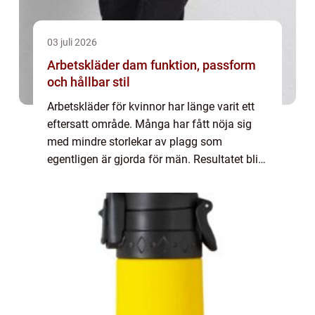
03 juli 2026
Arbetskläder dam funktion, passform
och hållbar stil
Arbetskläder för kvinnor har länge varit ett
eftersatt område. Många har fått nöja sig
med mindre storlekar av plagg som
egentligen är gjorda för män. Resultatet blir
byxor som glider ner, tröjor som skaver över
axlarna och knäskydd som hamnar på fel...