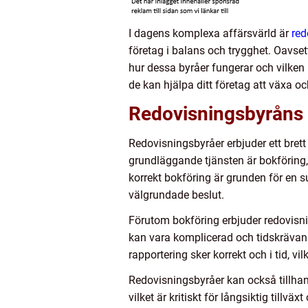
I dagens komplexa affärsvärld är
red
företag i balans och trygghet. Oavsett 
hur dessa byråer fungerar och vilken r
de kan hjälpa ditt företag att växa o
Redovisningsbyråns 
Redovisningsbyråer erbjuder ett bret
grundläggande tjänsten är bokföring, v
korrekt bokföring är grunden för en su
välgrundade beslut.
Förutom bokföring erbjuder redovisni
kan vara komplicerad och tidskrävande
rapportering sker korrekt och i tid, vi
Redovisningsbyråer kan också tillha
vilket är kritiskt för långsiktig tillv