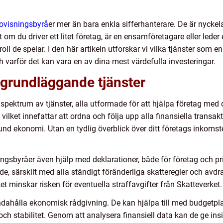
ovisningsbyrå
er mer än bara enkla sifferhanterare. De är nyckelak
om du driver ett litet företag, är en ensamföretagare eller leder et
oll de spelar. I den här artikeln utforskar vi vilka tjänster som 
ch varför det kan vara en av dina mest värdefulla investeringar.
grundläggande tjänster
t spektrum av tjänster, alla utformade för att hjälpa företag m
ilket innefattar att ordna och följa upp alla finansiella transak
nd ekonomi. Utan en tydlig överblick över ditt företags inkomster 
ngsbyråer även hjälp med deklarationer, både för företag och p
, särskilt med alla ständigt föränderliga skatteregler och avdrag
lket minskar risken för eventuella straffavgifter från Skatteverket.
ndahålla ekonomisk rådgivning. De kan hjälpa till med budgetpl
äxt och stabilitet. Genom att analysera finansiell data kan de ge i