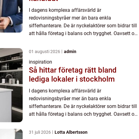
I dagens komplexa affärsvärld är
redovisningsbyråer mer än bara enkla
sifferhanterare. De är nyckelaktörer som bidrar till
att hålla företag i balans och trygghet. Oavsett om
du driver ett litet för...
01 augusti 2026
admin
inspiration
Så hittar företag rätt bland
lediga lokaler i stockholm
I dagens komplexa affärsvärld är
redovisningsbyråer mer än bara enkla
sifferhanterare. De är nyckelaktörer som bidrar till
att hålla företag i balans och trygghet. Oavsett om
du driver ett litet för...
31 juli 2026
Lotta Albertsson