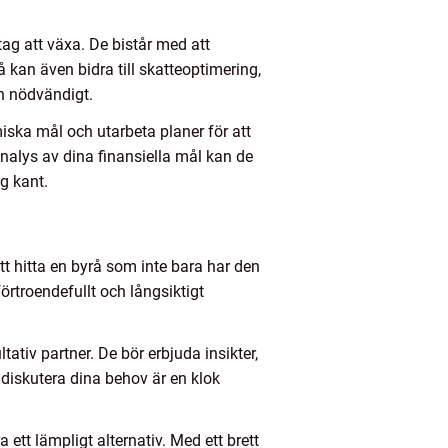
tag att växa. De bistår med att
kan även bidra till skatteoptimering,
än nödvändigt.
ska mål och utarbeta planer för att
nalys av dina finansiella mål kan de
g kant.
 att hitta en byrå som inte bara har den
rtroendefullt och långsiktigt
tiv partner. De bör erbjuda insikter,
t diskutera dina behov är en klok
ett lämpligt alternativ. Med ett brett