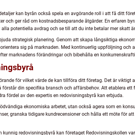
etaljer kan byrån också spela en avgörande roll i att få ditt före
er och ger råd om kostnadsbesparande åtgärder. En erfaren byrå 
 alla potentiella avdrag och se till att du inte betalar mer skatt 
juda strategisk planering. Genom att skapa långsiktiga ekonomi
t orientera sig på marknaden. Med kontinuerlig uppföljning och a
r efter marknadens förändringar och bibehålla en konkurrenskrafti
ningsbyrå
rande för vilket värde de kan tillföra ditt företag. Det är viktigt
rstår din specifika bransch och affärsbehov. Att etablera ett fö
 dra fördel av den expertis en redovisningsbyrå kan erbjuda.
 nödvändiga ekonomiska arbetet, utan också agera som en konsulta
erenser, granska tidigare kundrecensioner och hålla ett möte för at
ch kunnig redovisningsbyrå kan företaget Redovisningskollen vara 