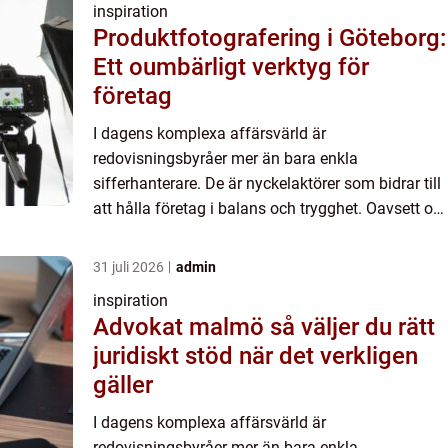
inspiration
Produktfotografering i Göteborg:
Ett oumbärligt verktyg för
företag
I dagens komplexa affärsvärld är
redovisningsbyråer mer än bara enkla
sifferhanterare. De är nyckelaktörer som bidrar till
att hålla företag i balans och trygghet. Oavsett om
du driver ett litet för...
31 juli 2026
admin
inspiration
Advokat malmö så väljer du rätt
juridiskt stöd när det verkligen
gäller
I dagens komplexa affärsvärld är
redovisningsbyråer mer än bara enkla