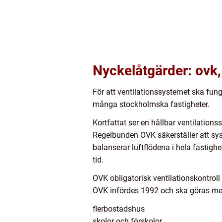
Nyckelåtgärder: ovk,
För att ventilationssystemet ska funge
många stockholmska fastigheter.
Kortfattat ser en hållbar ventilationss
Regelbunden OVK säkerställer att syst
balanserar luftflödena i hela fastig
tid.
OVK obligatorisk ventilationskontroll
OVK infördes 1992 och ska göras med 
flerbostadshus
skolor och förskolor