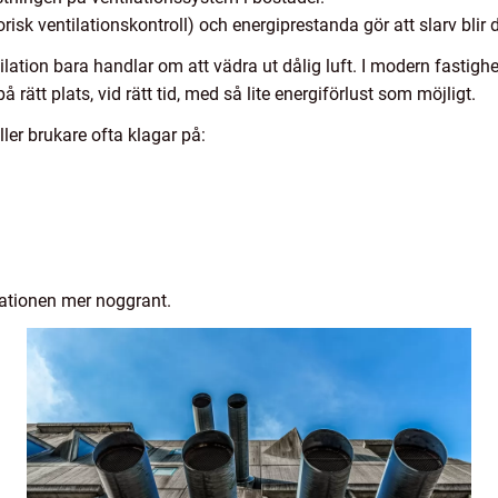
sk ventilationskontroll) och energiprestanda gör att slarv blir d
ilation bara handlar om att vädra ut dålig luft. I modern fastigh
 rätt plats, vid rätt tid, med så lite energiförlust som möjligt.
ler brukare ofta klagar på:
lationen mer noggrant.