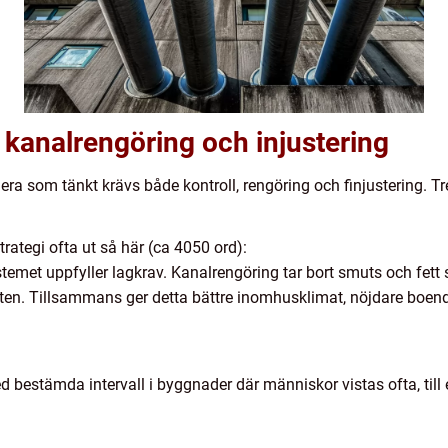
 kanalrengöring och injustering
ra som tänkt krävs både kontroll, rengöring och finjustering. Tre 
trategi ofta ut så här (ca 4050 ord):
emet uppfyller lagkrav. Kanalrengöring tar bort smuts och fett s
heten. Tillsammans ger detta bättre inomhusklimat, nöjdare boe
bestämda intervall i byggnader där människor vistas ofta, till