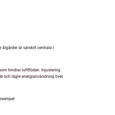
åtgärder är särskilt centrala i
om hindrar luftflöden. Injustering
nde och lägre energianvändning över
 exempel: