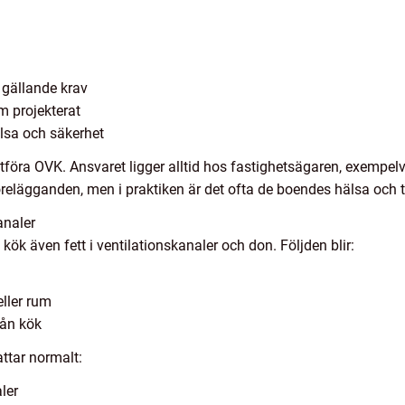
r gällande krav
m projekterat
lsa och säkerhet
 utföra OVK. Ansvaret ligger alltid hos fastighetsägaren, exempel
relägganden, men i praktiken är det ofta de boendes hälsa och tr
analer
k även fett i ventilationskanaler och don. Följden blir:
eller rum
rån kök
ttar normalt:
ler