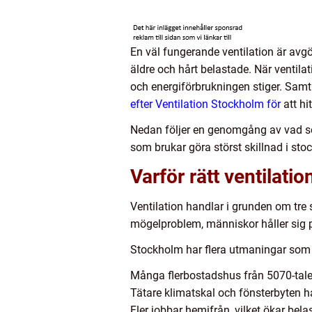
En väl fungerande ventilation är avg
äldre och hårt belastade. När ventila
och energiförbrukningen stiger. Samt
efter Ventilation Stockholm för
att hi
Nedan följer en genomgång av vad som 
som brukar göra störst skillnad i sto
Varför rätt ventilatio
Ventilation handlar i grunden om tre 
mögelproblem, människor håller sig pi
Stockholm har flera utmaningar som g
Många flerbostadshus från 5070-tale
Tätare klimatskal och fönsterbyten ha
Fler jobbar hemifrån, vilket ökar bel