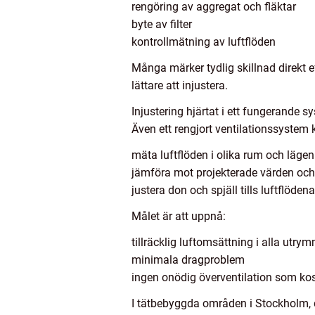
rengöring av aggregat och fläktar
byte av filter
kontrollmätning av luftflöden
Många märker tydlig skillnad direkt e
lättare att injustera.
Injustering hjärtat i ett fungerande s
Även ett rengjort ventilationssystem k
mäta luftflöden i olika rum och lägen
jämföra mot projekterade värden och
justera don och spjäll tills luftflödena
Målet är att uppnå:
tillräcklig luftomsättning i alla utry
minimala dragproblem
ingen onödig överventilation som kos
I tätbebyggda områden i Stockholm, dä