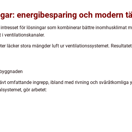
ngar: energibesparing och modern tä
 intresset för lösningar som kombinerar bättre inomhusklimat m
t i ventilationskanaler.
r läcker stora mängder luft ur ventilationssystemet. Resultatet 
v byggnaden
krävt omfattande ingrepp, ibland med rivning och svåråtkomliga 
lsystemet, gör arbetet: