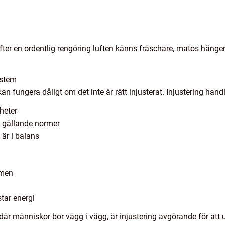
fter en ordentlig rengöring luften känns fräschare, matos hänger 
ystem
an fungera dåligt om det inte är rätt injusterat. Injustering hand
heter
 gällande normer
 är i balans
mmen
tar energi
r människor bor vägg i vägg, är injustering avgörande för att un