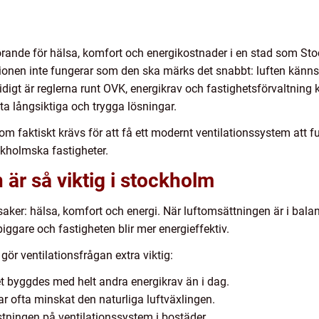
örande för hälsa, komfort och energikostnader i en stad som St
tionen inte fungerar som den ska märks det snabbt: luften känns t
idigt är reglerna runt OVK, energikrav och fastighetsförvaltnin
tta långsiktiga och trygga lösningar.
faktiskt krävs för att få ett modernt ventilationssystem att fu
ckholmska fastigheter.
n är så viktig i stockholm
saker: hälsa, komfort och energi. När luftomsättningen är i balan
ggare och fastigheten blir mer energieffektiv.
ör ventilationsfrågan extra viktig:
t byggdes med helt andra energikrav än i dag.
r ofta minskat den naturliga luftväxlingen.
astningen på ventilationssystem i bostäder.