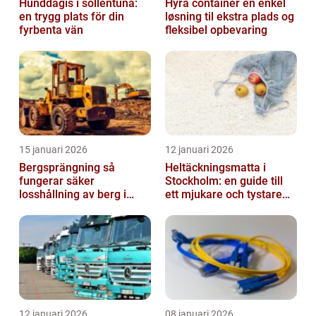
Hunddagis i sollentuna:
Hyra container en enkel
en trygg plats för din
løsning til ekstra plads og
fyrbenta vän
fleksibel opbevaring
15 januari 2026
12 januari 2026
Bergsprängning så
Heltäckningsmatta i
fungerar säker
Stockholm: en guide till
losshållning av berg i
ett mjukare och tystare
praktiken
hem
12 januari 2026
08 januari 2026