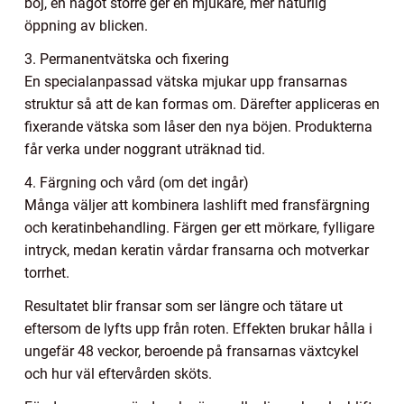
böj, en något större ger en mjukare, mer naturlig
öppning av blicken.
3. Permanentvätska och fixering
En specialanpassad vätska mjukar upp fransarnas
struktur så att de kan formas om. Därefter appliceras en
fixerande vätska som låser den nya böjen. Produkterna
får verka under noggrant uträknad tid.
4. Färgning och vård (om det ingår)
Många väljer att kombinera lashlift med fransfärgning
och keratinbehandling. Färgen ger ett mörkare, fylligare
intryck, medan keratin vårdar fransarna och motverkar
torrhet.
Resultatet blir fransar som ser längre och tätare ut
eftersom de lyfts upp från roten. Effekten brukar hålla i
ungefär 48 veckor, beroende på fransarnas växtcykel
och hur väl eftervården sköts.