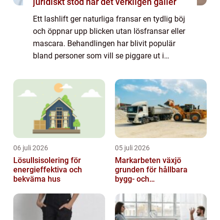
juridiskt stöd när det verkligen gäller
Ett lashlift ger naturliga fransar en tydlig böj
och öppnar upp blicken utan lösfransar eller
mascara. Behandlingen har blivit populär
bland personer som vill se piggare ut i
vardagen och slippa lägga lika mycket tid
på...
06 juli 2026
05 juli 2026
Lösullsisolering för
Markarbeten växjö
energieffektiva och
grunden för hållbara
bekväma hus
bygg- och
trädgårdsprojekt