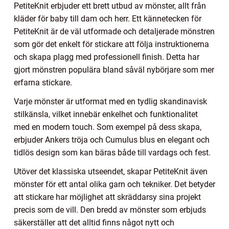
PetiteKnit erbjuder ett brett utbud av mönster, allt från
kläder för baby till dam och herr. Ett kännetecken för
PetiteKnit är de väl utformade och detaljerade mönstren
som gör det enkelt för stickare att följa instruktionerna
och skapa plagg med professionell finish. Detta har
gjort mönstren populära bland såväl nybörjare som mer
erfarna stickare.
Varje mönster är utformat med en tydlig skandinavisk
stilkänsla, vilket innebär enkelhet och funktionalitet
med en modern touch. Som exempel på dess skapa,
erbjuder Ankers tröja och Cumulus blus en elegant och
tidlös design som kan bäras både till vardags och fest.
Utöver det klassiska utseendet, skapar PetiteKnit även
mönster för ett antal olika garn och tekniker. Det betyder
att stickare har möjlighet att skräddarsy sina projekt
precis som de vill. Den bredd av mönster som erbjuds
säkerställer att det alltid finns något nytt och