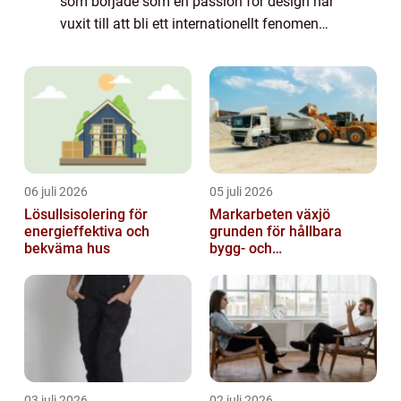
som började som en passion för design har
vuxit till att bli ett internationellt fenomen
inom handarbete. För den som är
intresserad...
06 juli 2026
05 juli 2026
Lösullsisolering för
Markarbeten växjö
energieffektiva och
grunden för hållbara
bekväma hus
bygg- och
trädgårdsprojekt
03 juli 2026
02 juli 2026