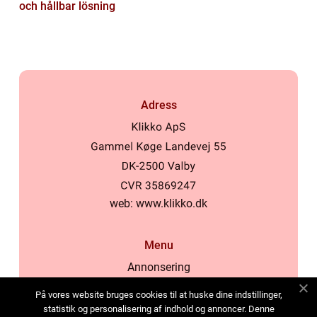
och hållbar lösning
Adress
web:
www.klikko.dk
Menu
Annonsering
Om oss
På vores website bruges cookies til at huske dine indstillinger,
Cookies
statistik og personalisering af indhold og annoncer. Denne