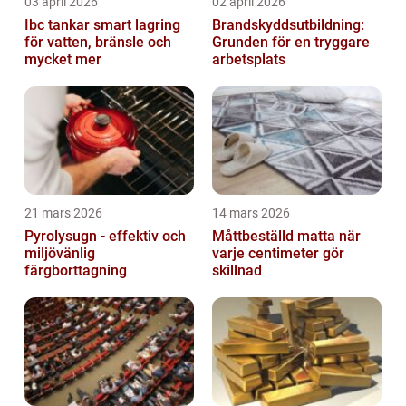
03 april 2026
02 april 2026
Ibc tankar smart lagring
Brandskyddsutbildning:
för vatten, bränsle och
Grunden för en tryggare
mycket mer
arbetsplats
21 mars 2026
14 mars 2026
Pyrolysugn - effektiv och
Måttbeställd matta när
miljövänlig
varje centimeter gör
färgborttagning
skillnad