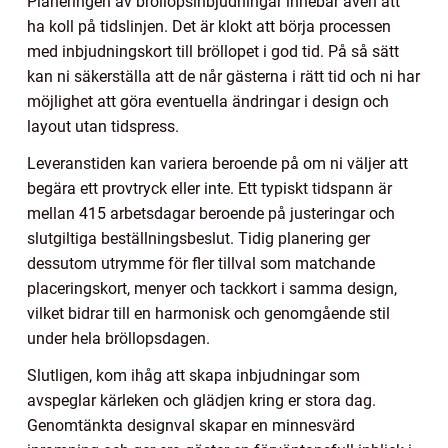
Planeringen av bröllopsinbjudningar innebär även att
ha koll på tidslinjen. Det är klokt att börja processen
med inbjudningskort till bröllopet i god tid. På så sätt
kan ni säkerställa att de når gästerna i rätt tid och ni har
möjlighet att göra eventuella ändringar i design och
layout utan tidspress.
Leveranstiden kan variera beroende på om ni väljer att
begära ett provtryck eller inte. Ett typiskt tidspann är
mellan 415 arbetsdagar beroende på justeringar och
slutgiltiga beställningsbeslut. Tidig planering ger
dessutom utrymme för fler tillval som matchande
placeringskort, menyer och tackkort i samma design,
vilket bidrar till en harmonisk och genomgående stil
under hela bröllopsdagen.
Slutligen, kom ihåg att skapa inbjudningar som
avspeglar kärleken och glädjen kring er stora dag.
Genomtänkta designval skapar en minnesvärd