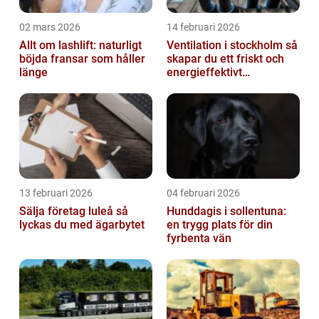
02 mars 2026
14 februari 2026
Allt om lashlift: naturligt
Ventilation i stockholm så
böjda fransar som håller
skapar du ett friskt och
länge
energieffektivt
inomhusklimat
13 februari 2026
04 februari 2026
Sälja företag luleå så
Hunddagis i sollentuna:
lyckas du med ägarbytet
en trygg plats för din
fyrbenta vän