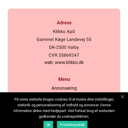
Adress
web:
www.klikko.dk
Menu
Annonsering
Om oss
På vores website bruges cookies til at huske dine indstillinger,
Cookies
statistik og personalisering af indhold og annoncer. Denne
information deles med tredjepart. Ved fortsat brug af websiden
Kontakta oss
godkender du cookiepolitikken.
Sitemap
Ok
Privatlivspolitik