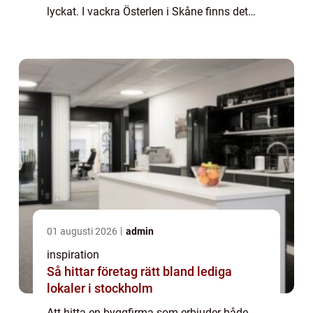
lyckat. I vackra Österlen i Skåne finns det
byggföretag som både prioriterar kundens
beh...
01 augusti 2026
admin
inspiration
Så hittar företag rätt bland lediga
lokaler i stockholm
Att hitta en byggfirma som erbjuder både