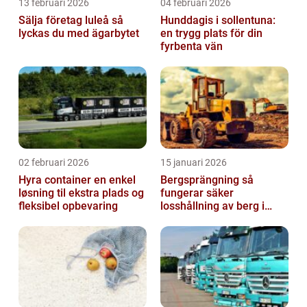
13 februari 2026
04 februari 2026
Sälja företag luleå så
Hunddagis i sollentuna:
lyckas du med ägarbytet
en trygg plats för din
fyrbenta vän
02 februari 2026
15 januari 2026
Hyra container en enkel
Bergsprängning så
løsning til ekstra plads og
fungerar säker
fleksibel opbevaring
losshållning av berg i
praktiken