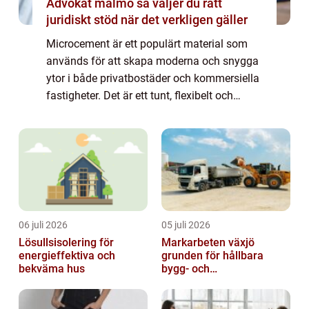
Advokat malmö så väljer du rätt
juridiskt stöd när det verkligen gäller
Microcement är ett populärt material som
används för att skapa moderna och snygga
ytor i både privatbostäder och kommersiella
fastigheter. Det är ett tunt, flexibelt och
hållbart material som kan appliceras p...
06 juli 2026
05 juli 2026
Lösullsisolering för
Markarbeten växjö
energieffektiva och
grunden för hållbara
bekväma hus
bygg- och
trädgårdsprojekt