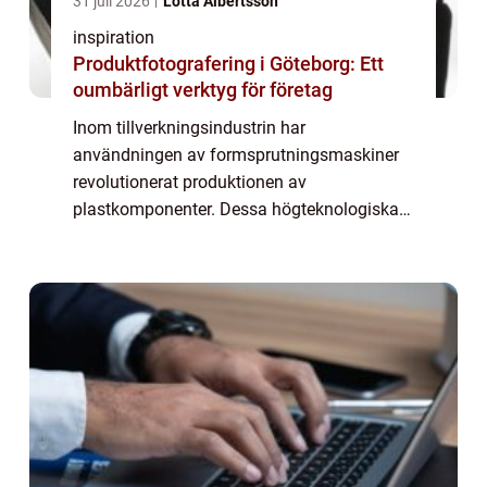
31 juli 2026
Lotta Albertsson
inspiration
Produktfotografering i Göteborg: Ett
oumbärligt verktyg för företag
Inom tillverkningsindustrin har
användningen av formsprutningsmaskiner
revolutionerat produktionen av
plastkomponenter. Dessa högteknologiska
maskiner erbjuder en serie av fördelar, från
precision och repeterbarhet till kostnadsb...