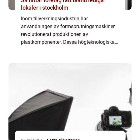
Så hittar företag rätt bland lediga
lokaler i stockholm
Inom tillverkningsindustrin har
användningen av formsprutningsmaskiner
revolutionerat produktionen av
plastkomponenter. Dessa högteknologiska
maskiner erbjuder en serie av fördelar, från
precision och repeterbarhet till kostnadsb...