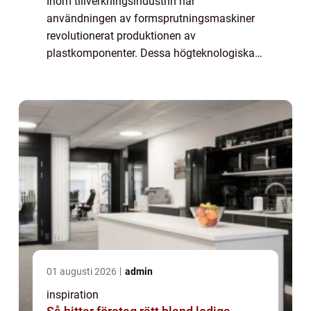
Inom tillverkningsindustrin har
användningen av formsprutningsmaskiner
revolutionerat produktionen av
plastkomponenter. Dessa högteknologiska
maskiner erbjuder en serie av fördelar, från
precision och repeterbarhet till kostnadsb...
01 augusti 2026
admin
inspiration