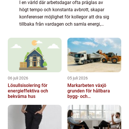
I en värld där arbetsdagar ofta präglas av
högt tempo och konstanta avbrott, skapar
konferenser möjlighet för kollegor att dra sig
tillbaka från vardagen och samla energi,
idéer och stärka teamkänslan. Värmdö, den
lummiga ö som är belägen strax öster...
06 juli 2026
05 juli 2026
Lösullsisolering för
Markarbeten växjö
energieffektiva och
grunden för hållbara
bekväma hus
bygg- och
trädgårdsprojekt