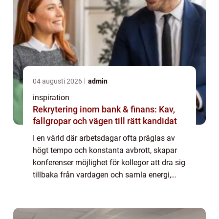
04 augusti 2026
admin
inspiration
Rekrytering inom bank & finans: Kav,
fallgropar och vägen till rätt kandidat
I en värld där arbetsdagar ofta präglas av
högt tempo och konstanta avbrott, skapar
konferenser möjlighet för kollegor att dra sig
tillbaka från vardagen och samla energi,
idéer och stärka teamkänslan. Värmdö, den
lummiga ö som är belägen strax öster...