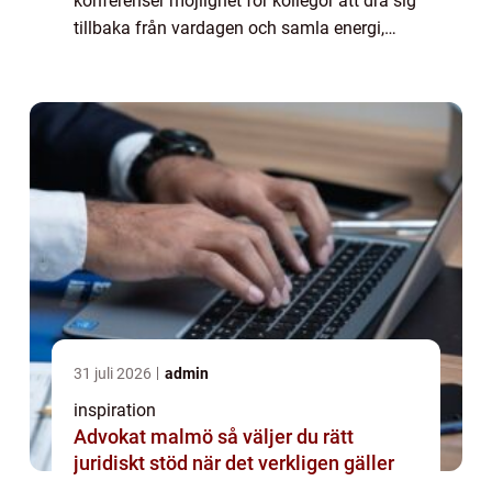
konferenser möjlighet för kollegor att dra sig
tillbaka från vardagen och samla energi,
idéer och stärka teamkänslan. Värmdö, den
lummiga ö som är belägen strax öster...
31 juli 2026
admin
inspiration
Advokat malmö så väljer du rätt
juridiskt stöd när det verkligen gäller