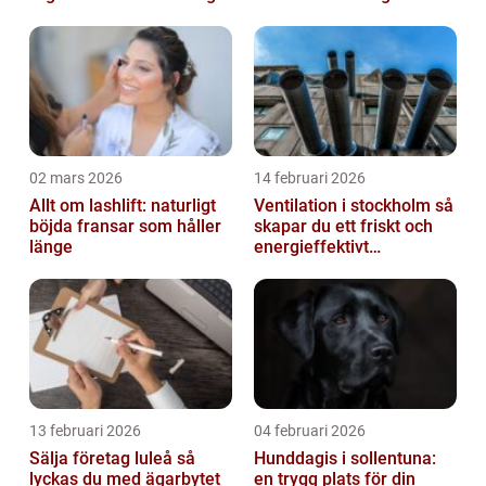
igen
02 mars 2026
14 februari 2026
Allt om lashlift: naturligt
Ventilation i stockholm så
böjda fransar som håller
skapar du ett friskt och
länge
energieffektivt
inomhusklimat
13 februari 2026
04 februari 2026
Sälja företag luleå så
Hunddagis i sollentuna:
lyckas du med ägarbytet
en trygg plats för din