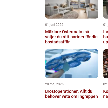
01 juni 2026
01 
Mäklare Östermalm så
In
väljer du rätt partner för din
butiken 
bostadsaffär
up
20 maj 2026
02
Bröstoperationer: Allt du
Ko
behöver veta om ingreppen
nä