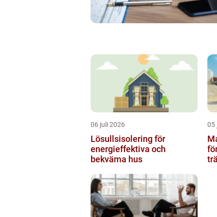
06 juli 2026
05 
Lösullsisolering för
Mar
energieffektiva och
fö
bekväma hus
tr