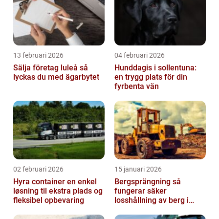
13 februari 2026
04 februari 2026
Sälja företag luleå så
Hunddagis i sollentuna:
lyckas du med ägarbytet
en trygg plats för din
fyrbenta vän
02 februari 2026
15 januari 2026
Hyra container en enkel
Bergsprängning så
løsning til ekstra plads og
fungerar säker
fleksibel opbevaring
losshållning av berg i
praktiken