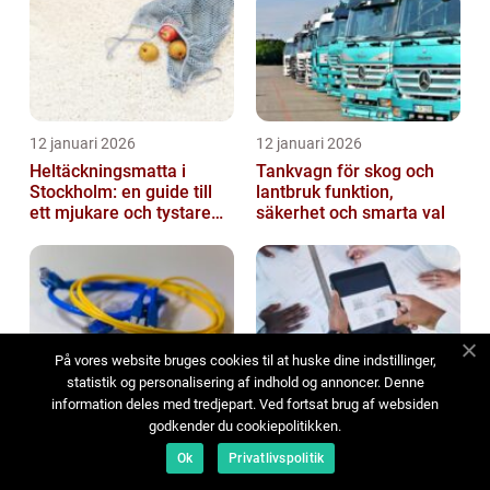
12 januari 2026
12 januari 2026
Heltäckningsmatta i
Tankvagn för skog och
Stockholm: en guide till
lantbruk funktion,
ett mjukare och tystare
säkerhet och smarta val
hem
På vores website bruges cookies til at huske dine indstillinger,
statistik og personalisering af indhold og annoncer. Denne
08 januari 2026
07 januari 2026
information deles med tredjepart. Ved fortsat brug af websiden
Fiberinstallation: grunden
Sprinklersystem: tryggt
godkender du cookiepolitikken.
för ett stabilt och
brandskydd för både liv
Ok
Privatlivspolitik
framtidssäkert nätverk
och egendom