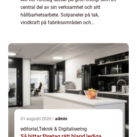
central del av sin verksamhet och sitt
hållbarhetsarbete. Solpaneler på tak,
vindkraft på fabriksområden och
energieffektiva byggnader blir allt vanligare,
och des...
01 augusti 2026
admin
editorial
,
Teknik & Digitalisering
Så hittar företag rätt bland lediga