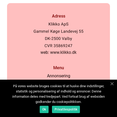
Adress
web:
www.klikko.dk
Menu
Annonsering
Om oss
På vores website bruges cookies til at huske dine indstillinger,
Cookies
statistik og personalisering af indhold og annoncer. Denne
information deles med tredjepart. Ved fortsat brug af websiden
Kontakta oss
godkender du cookiepolitikken.
Sitemap
Ok
Privatlivspolitik