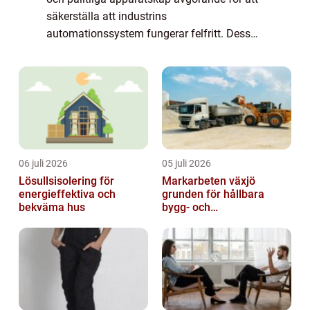
säkerställa att industrins
automationssystem fungerar felfritt. Dessa
automatikskåp spelar en central roll i att o...
06 juli 2026
05 juli 2026
Lösullsisolering för
Markarbeten växjö
energieffektiva och
grunden för hållbara
bekväma hus
bygg- och
trädgårdsprojekt