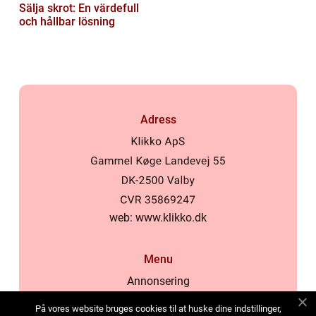
Sälja skrot: En värdefull
och hållbar lösning
Adress
web:
www.klikko.dk
Menu
Annonsering
Om oss
På vores website bruges cookies til at huske dine indstillinger,