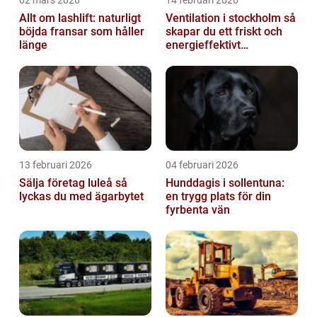
02 mars 2026
14 februari 2026
Allt om lashlift: naturligt
Ventilation i stockholm så
böjda fransar som håller
skapar du ett friskt och
länge
energieffektivt
inomhusklimat
13 februari 2026
04 februari 2026
Sälja företag luleå så
Hunddagis i sollentuna:
lyckas du med ägarbytet
en trygg plats för din
fyrbenta vän