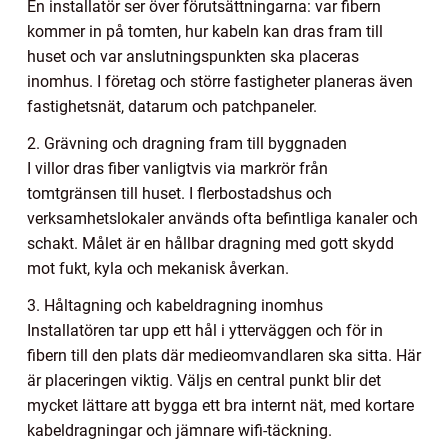
En installatör ser över förutsättningarna: var fibern
kommer in på tomten, hur kabeln kan dras fram till
huset och var anslutningspunkten ska placeras
inomhus. I företag och större fastigheter planeras även
fastighetsnät, datarum och patchpaneler.
2. Grävning och dragning fram till byggnaden
I villor dras fiber vanligtvis via markrör från
tomtgränsen till huset. I flerbostadshus och
verksamhetslokaler används ofta befintliga kanaler och
schakt. Målet är en hållbar dragning med gott skydd
mot fukt, kyla och mekanisk åverkan.
3. Håltagning och kabeldragning inomhus
Installatören tar upp ett hål i ytterväggen och för in
fibern till den plats där medieomvandlaren ska sitta. Här
är placeringen viktig. Väljs en central punkt blir det
mycket lättare att bygga ett bra internt nät, med kortare
kabeldragningar och jämnare wifi-täckning.