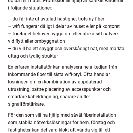
dolda fel i nätet. Professionell hjälp är särskilt värdefull
i följande situationer:
– du får inte ut avtalad hastighet trots ny fiber
– wifi fungerar dåligt i delar av huset eller på kontoret
– företaget behöver bygga om eller utöka sitt nätverk
vid flytt eller ombyggnation
– du vill ha ett snyggt och överskådligt nät, med märkta
uttag och tydlig struktur
En erfaren installatör kan analysera hela kedjan från
inkommande fiber till sista wifi-pryl. Ofta handlar
lösningen om en kombination av uppdaterad
utrustning, bättre placering av accesspunkter och
smartare kabeldragning, snarare än fler
signalförstärkare.
För den som vill ha hjälp med såväl fiberinstallation
som stabila nätverkslösningar för hem, företag och
fastigheter kan det vara klokt att vända sig till ett