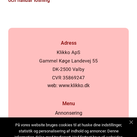
och hållbar lösning
Adress
web:
www.klikko.dk
Menu
Annonsering
Om oss
På vores website bruges cookies til at huske dine indstillinger,
Cookies
statistik og personalisering af indhold og annoncer. Denne