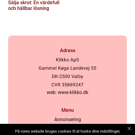
Sälja skrot: En värdefull
och hållbar lösning
Adress
web:
www.klikko.dk
Menu
Annonsering
Om oss
På vores website bruges cookies til at huske dine indstillinger,