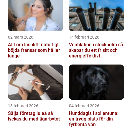
02 mars 2026
14 februari 2026
Allt om lashlift: naturligt
Ventilation i stockholm så
böjda fransar som håller
skapar du ett friskt och
länge
energieffektivt
inomhusklimat
13 februari 2026
04 februari 2026
Sälja företag luleå så
Hunddagis i sollentuna:
lyckas du med ägarbytet
en trygg plats för din
fyrbenta vän