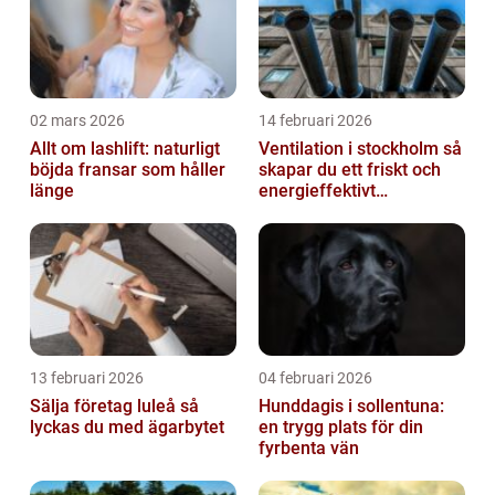
02 mars 2026
14 februari 2026
Allt om lashlift: naturligt
Ventilation i stockholm så
böjda fransar som håller
skapar du ett friskt och
länge
energieffektivt
inomhusklimat
13 februari 2026
04 februari 2026
Sälja företag luleå så
Hunddagis i sollentuna:
lyckas du med ägarbytet
en trygg plats för din
fyrbenta vän