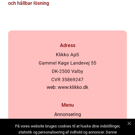
och hållbar lösning
Adress
web:
www.klikko.dk
Menu
Annonsering
Om oss
På vores website bruges cookies til at huske dine indstillinger,
Cookies
statistik og personalisering af indhold og annoncer. Denne