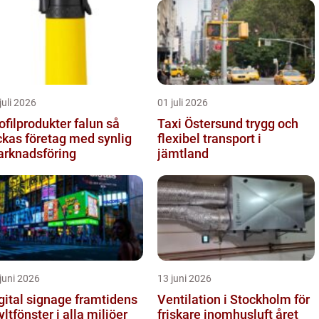
juli 2026
01 juli 2026
ofilprodukter falun så
Taxi Östersund trygg och
ckas företag med synlig
flexibel transport i
rknadsföring
jämtland
juni 2026
13 juni 2026
tal signage framtidens
Ventilation i Stockholm för
yltfönster i alla miljöer
friskare inomhusluft året