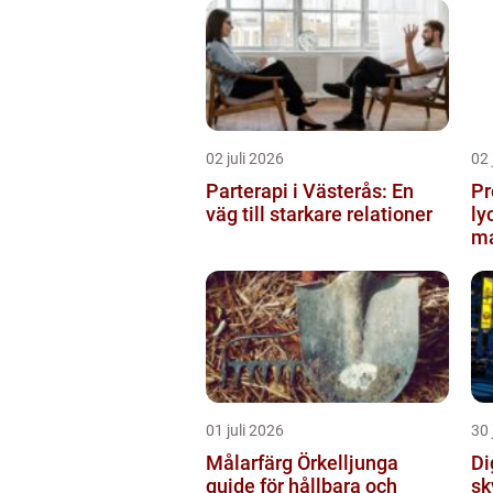
02 juli 2026
02 
Parterapi i Västerås: En
Pr
väg till starkare relationer
ly
ma
01 juli 2026
30 
Målarfärg Örkelljunga
Digi
guide för hållbara och
sk