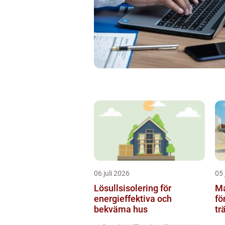
06 juli 2026
05 
Lösullsisolering för
Mar
energieffektiva och
fö
bekväma hus
tr