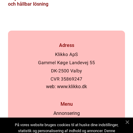
och hållbar lösning
Adress
web:
www.klikko.dk
Menu
Annonsering
Om oss
På vores website bruges cookies til at huske dine indstillinger,
Cookies
statistik og personalisering af indhold og annoncer. Denne