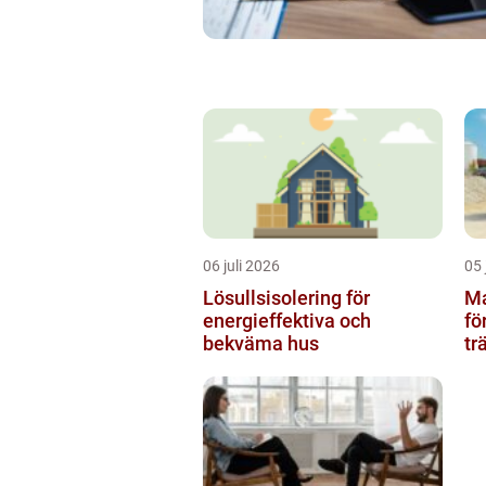
06 juli 2026
05 
Lösullsisolering för
Mar
energieffektiva och
fö
bekväma hus
tr