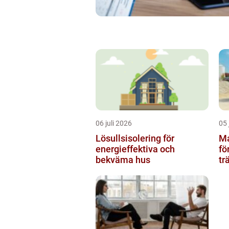
06 juli 2026
05 
Lösullsisolering för
Mar
energieffektiva och
fö
bekväma hus
tr