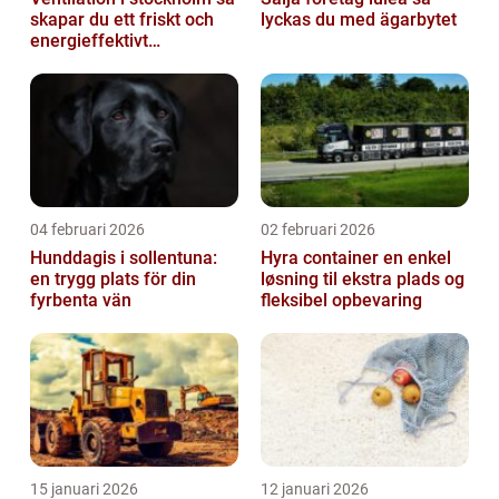
skapar du ett friskt och
lyckas du med ägarbytet
energieffektivt
inomhusklimat
04 februari 2026
02 februari 2026
Hunddagis i sollentuna:
Hyra container en enkel
en trygg plats för din
løsning til ekstra plads og
fyrbenta vän
fleksibel opbevaring
15 januari 2026
12 januari 2026