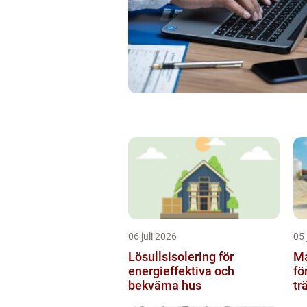
06 juli 2026
05 
Lösullsisolering för
Mar
energieffektiva och
fö
bekväma hus
tr