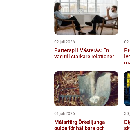
02 juli 2026
02 
Parterapi i Västerås: En
Pr
väg till starkare relationer
ly
ma
01 juli 2026
30 
Målarfärg Örkelljunga
Digi
guide för hållbara och
sk