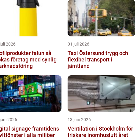
juli 2026
01 juli 2026
ofilprodukter falun så
Taxi Östersund trygg och
ckas företag med synlig
flexibel transport i
rknadsföring
jämtland
juni 2026
13 juni 2026
tal signage framtidens
Ventilation i Stockholm för
yltfönster i alla miljöer
friskare inomhusluft året