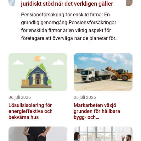
juridiskt stöd när det verkligen gäller
Pensionsförsäkring för enskild firma: En
grundlig genomgång Pensionsförsäkringar
för enskilda firmor är en viktig aspekt för
företagare att överväga när de planerar för
sin ålderdom. I denna artikel kommer vi att
ge en översikt över vad pensionsförsä...
06 juli 2026
05 juli 2026
Lösullsisolering för
Markarbeten växjö
energieffektiva och
grunden för hållbara
bekväma hus
bygg- och
trädgårdsprojekt