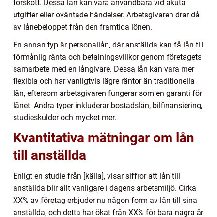
förskott. Dessa lån kan vara användbara vid akuta
utgifter eller oväntade händelser. Arbetsgivaren drar då
av lånebeloppet från den framtida lönen.
En annan typ är personallån, där anställda kan få lån till
förmånlig ränta och betalningsvillkor genom företagets
samarbete med en långivare. Dessa lån kan vara mer
flexibla och har vanligtvis lägre räntor än traditionella
lån, eftersom arbetsgivaren fungerar som en garanti för
lånet. Andra typer inkluderar bostadslån, bilfinansiering,
studieskulder och mycket mer.
Kvantitativa mätningar om lån
till anställda
Enligt en studie från [källa], visar siffror att lån till
anställda blir allt vanligare i dagens arbetsmiljö. Cirka
XX% av företag erbjuder nu någon form av lån till sina
anställda, och detta har ökat från XX% för bara några år