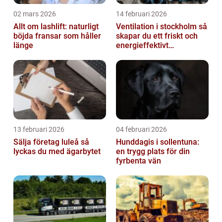
02 mars 2026
14 februari 2026
Allt om lashlift: naturligt
Ventilation i stockholm så
böjda fransar som håller
skapar du ett friskt och
länge
energieffektivt
inomhusklimat
13 februari 2026
04 februari 2026
Sälja företag luleå så
Hunddagis i sollentuna:
lyckas du med ägarbytet
en trygg plats för din
fyrbenta vän