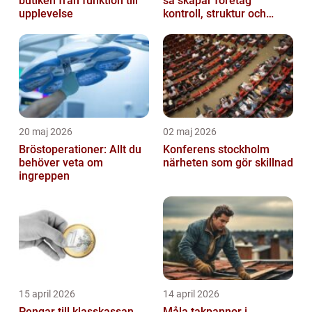
butiken från funktion till
så skapar företag
upplevelse
kontroll, struktur och
lägre kostnader
20 maj 2026
02 maj 2026
Bröstoperationer: Allt du
Konferens stockholm
behöver veta om
närheten som gör skillnad
ingreppen
15 april 2026
14 april 2026
Pengar till klasskassan
Måla takpannor i