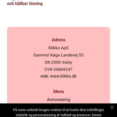
och hållbar lösning
Adress
web:
www.klikko.dk
Menu
Annonsering
Om oss
På vores website bruges cookies til at huske dine indstillinger,
Cookies
statistik og personalisering af indhold og annoncer. Denne