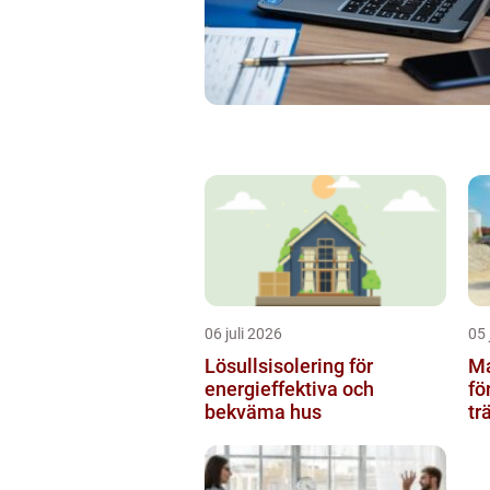
06 juli 2026
05 
Lösullsisolering för
Mar
energieffektiva och
fö
bekväma hus
tr