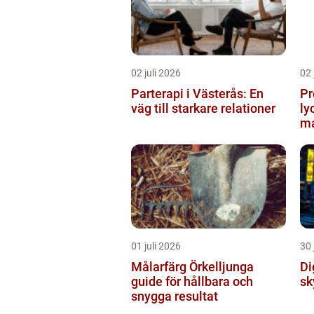
02 juli 2026
02 
Parterapi i Västerås: En
Pr
väg till starkare relationer
ly
ma
01 juli 2026
30 
Målarfärg Örkelljunga
Digi
guide för hållbara och
sk
snygga resultat