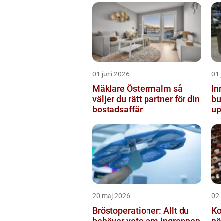
01 juni 2026
01 
Mäklare Östermalm så
In
väljer du rätt partner för din
butiken 
bostadsaffär
up
20 maj 2026
02
Bröstoperationer: Allt du
Ko
behöver veta om ingreppen
nä