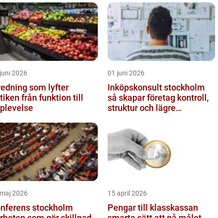
juni 2026
01 juni 2026
redning som lyfter
Inköpskonsult stockholm
från funktion till
så skapar företag kontroll,
plevelse
struktur och lägre
kostnader
 maj 2026
15 april 2026
nferens stockholm
Pengar till klasskassan
rheten som gör skillnad
smarta sätt att nå målet