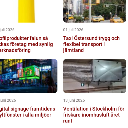
juli 2026
01 juli 2026
ofilprodukter falun så
Taxi Östersund trygg och
ckas företag med synlig
flexibel transport i
rknadsföring
jämtland
juni 2026
13 juni 2026
tal signage framtidens
Ventilation i Stockholm för
yltfönster i alla miljöer
friskare inomhusluft året
runt