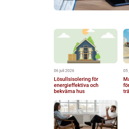
06 juli 2026
05 
Lösullsisolering för
Mar
energieffektiva och
fö
bekväma hus
tr