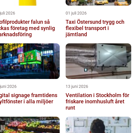
juli 2026
01 juli 2026
ofilprodukter falun så
Taxi Östersund trygg och
ckas företag med synlig
flexibel transport i
rknadsföring
jämtland
juni 2026
13 juni 2026
tal signage framtidens
Ventilation i Stockholm för
yltfönster i alla miljöer
friskare inomhusluft året
runt