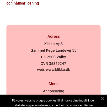
och hållbar lösning
Adress
web:
www.klikko.dk
Menu
Annonsering
Om oss
På vores website bruges cookies til at huske dine indstillinger,
Cookies
statistik og personalisering af indhold og annoncer. Denne