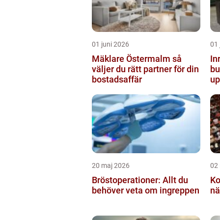
01 juni 2026
01 
Mäklare Östermalm så
In
väljer du rätt partner för din
butiken 
bostadsaffär
up
20 maj 2026
02
Bröstoperationer: Allt du
Ko
behöver veta om ingreppen
nä