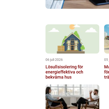
06 juli 2026
05 
Lösullsisolering för
Mar
energieffektiva och
fö
bekväma hus
tr