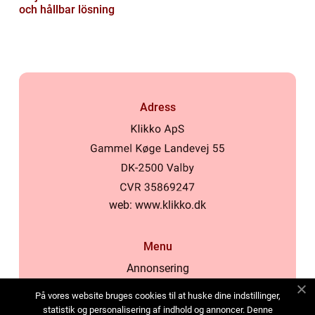
och hållbar lösning
Adress
web:
www.klikko.dk
Menu
Annonsering
Om oss
På vores website bruges cookies til at huske dine indstillinger,
Cookies
statistik og personalisering af indhold og annoncer. Denne