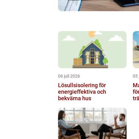
06 juli 2026
05 
Lösullsisolering för
Mar
energieffektiva och
fö
bekväma hus
tr