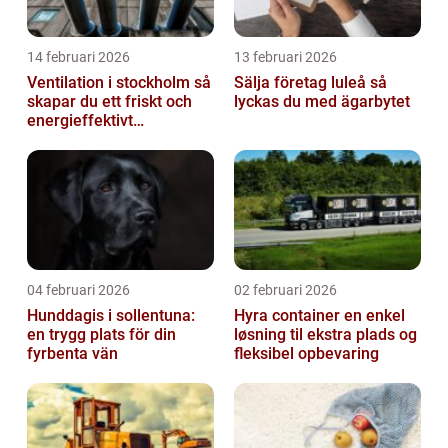
14 februari 2026
13 februari 2026
Ventilation i stockholm så
Sälja företag luleå så
skapar du ett friskt och
lyckas du med ägarbytet
energieffektivt
inomhusklimat
04 februari 2026
02 februari 2026
Hunddagis i sollentuna:
Hyra container en enkel
en trygg plats för din
løsning til ekstra plads og
fyrbenta vän
fleksibel opbevaring