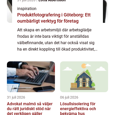
31 juli 2026
Lotta Albertsson
inspiration
Produktfotografering i Göteborg: Ett
oumbärligt verktyg för företag
Att skapa en arbetsmiljö där arbetsglädje
frodas är inte bara viktigt för anställdas
välbefinnande, utan det har också visat sig
ha en direkt koppling till ökad produktivitet,
minskad personalomsättn...
31 juli 2026
06 juli 2026
Advokat malmö så väljer
Lösullsisolering för
du rätt juridiskt stöd när
energieffektiva och
det verkligen gäller
bekväma hus