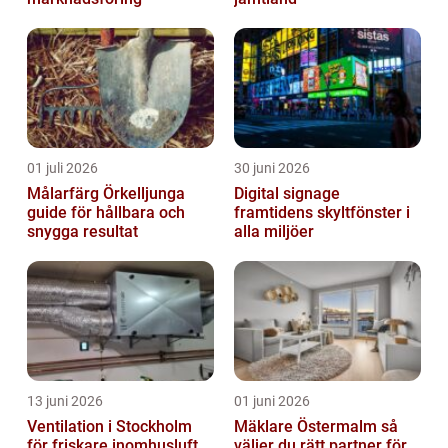
01 juli 2026
30 juni 2026
Målarfärg Örkelljunga
Digital signage
guide för hållbara och
framtidens skyltfönster i
snygga resultat
alla miljöer
13 juni 2026
01 juni 2026
Ventilation i Stockholm
Mäklare Östermalm så
för friskare inomhusluft
väljer du rätt partner för