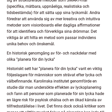
sig av strukturerade metoder som SMART-mål
(specifika, mätbara, uppnåeliga, realistiska och
tidsbestämda) för att sätta upp sina lyckomål. Andra
föredrar att använda sig av mer kreativa och intuitiva
metoder som visionboards eller dagliga affirmationer
för att identifiera och förverkliga sina drömmar. Det
viktiga är att hitta en metod som passar individens
unika behov och önskemål.
En historisk genomgång av för- och nackdelar med
olika ”planera för din lycka”
Historiskt sett har ”planera för din lycka” varit en viktig
följeslagare för människor som strävat efter lycka och
välbefinnande. Karolinska institutet genomförde en
studie där man undersökte effekten av lyckoplanering
och fann att personer som planerade för sin lycka hade
en lägre risk för psykisk ohälsa och en ökad känsla av
tillfredsställelse i livet. Det finns dock också kritiker som