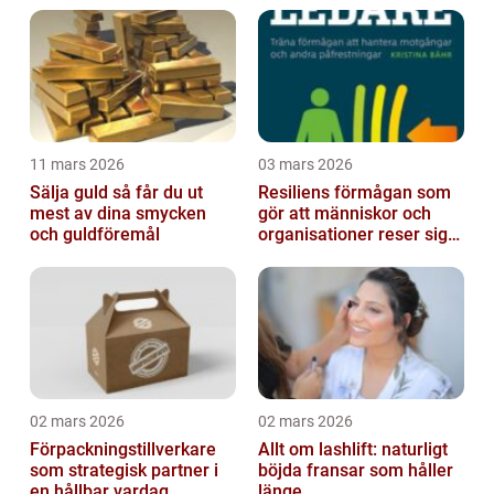
11 mars 2026
03 mars 2026
Sälja guld så får du ut
Resiliens förmågan som
mest av dina smycken
gör att människor och
och guldföremål
organisationer reser sig
igen
02 mars 2026
02 mars 2026
Förpackningstillverkare
Allt om lashlift: naturligt
som strategisk partner i
böjda fransar som håller
en hållbar vardag
länge