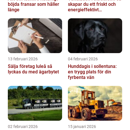
böjda fransar som håller
skapar du ett friskt och
länge
energieffektivt
inomhusklimat
13 februari 2026
04 februari 2026
Sälja företag luleå så
Hunddagis i sollentuna:
lyckas du med ägarbytet
en trygg plats för din
fyrbenta vän
02 februari 2026
15 januari 2026