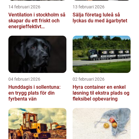
14 februari 2026
13 februari 2026
Ventilation i stockholm så
Sälja företag luleå så
skapar du ett friskt och
lyckas du med ägarbytet
energieffektivt
inomhusklimat
04 februari 2026
02 februari 2026
Hunddagis i sollentuna:
Hyra container en enkel
en trygg plats för din
løsning til ekstra plads og
fyrbenta vän
fleksibel opbevaring