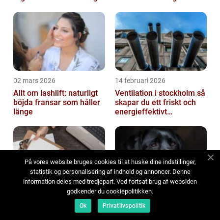
igen
02 mars 2026
14 februari 2026
Allt om lashlift: naturligt
Ventilation i stockholm så
böjda fransar som håller
skapar du ett friskt och
länge
energieffektivt
inomhusklimat
På vores website bruges cookies til at huske dine indstillinger,
statistik og personalisering af indhold og annoncer. Denne
information deles med tredjepart. Ved fortsat brug af websiden
godkender du cookiepolitikken.
13 februari 2026
04 februari 2026
Ok
Privatlivspolitik
Sälja företag luleå så
Hunddagis i sollentuna:
lyckas du med ägarbytet
en trygg plats för din