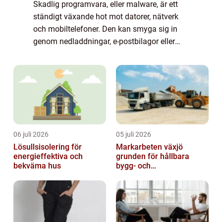
Skadlig programvara, eller malware, är ett
ständigt växande hot mot datorer, nätverk
och mobiltelefoner. Den kan smyga sig in
genom nedladdningar, e-postbilagor eller
osäkra webbplatser och orsaka allt från
långsa...
06 juli 2026
05 juli 2026
Lösullsisolering för
Markarbeten växjö
energieffektiva och
grunden för hållbara
bekväma hus
bygg- och
trädgårdsprojekt