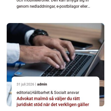
och mobiltelefoner. Den kan smyga sig in
genom nedladdningar, e-postbilagor eller
osäkra webbplatser och orsaka allt från
långsa...
31 juli 2026
admin
editorial
,
Hållbarhet & Socialt ansvar
Advokat malmö så väljer du rätt
juridiskt stöd när det verkligen gäller