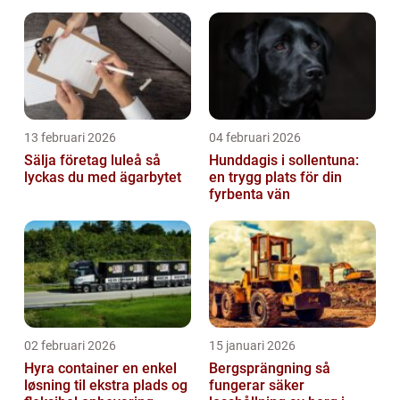
inomhusklimat
13 februari 2026
04 februari 2026
Sälja företag luleå så
Hunddagis i sollentuna:
lyckas du med ägarbytet
en trygg plats för din
fyrbenta vän
02 februari 2026
15 januari 2026
Hyra container en enkel
Bergsprängning så
løsning til ekstra plads og
fungerar säker