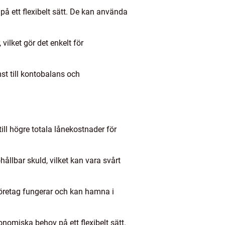
på ett flexibelt sätt. De kan använda
lket gör det enkelt för
st till kontobalans och
till högre totala lånekostnader för
ohållbar skuld, vilket kan vara svårt
tföretag fungerar och kan hamna i
nomiska behov på ett flexibelt sätt.