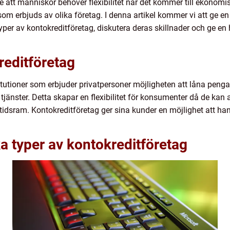
e att människor behöver flexibilitet när det kommer till ekonomis
om erbjuds av olika företag. I denna artikel kommer vi att ge en
typer av kontokreditföretag, diskutera deras skillnader och ge e
reditföretag
titutioner som erbjuder privatpersoner möjligheten att låna pengar
 tjänster. Detta skapar en flexibilitet för konsumenter då de ka
 tidsram. Kontokreditföretag ger sina kunder en möjlighet att hant
ka typer av kontokreditföretag