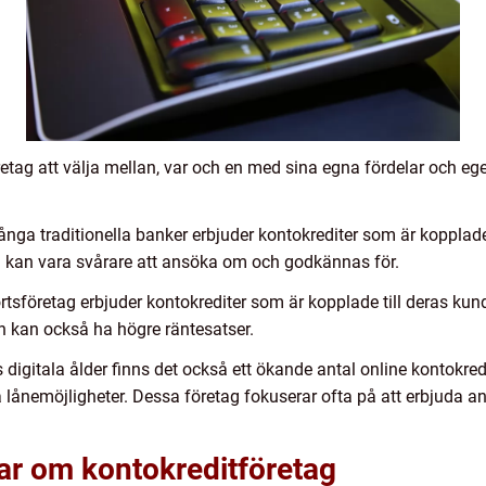
öretag att välja mellan, var och en med sina egna fördelar och e
ånga traditionella banker erbjuder kontokrediter som är kopplad
n kan vara svårare att ansöka om och godkännas för.
rtsföretag erbjuder kontokrediter som är kopplade till deras kun
n kan också ha högre räntesatser.
s digitala ålder finns det också ett ökande antal online kontokr
 lånemöjligheter. Dessa företag fokuserar ofta på att erbjuda a
ar om kontokreditföretag