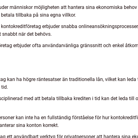
bjuder människor möjligheten att hantera sina ekonomiska behov 
etala tillbaka på sina egna villkor.
ntokreditföretag erbjuder snabba onlineansökningsprocesser, vi
dit snabbt när det behövs.
företag erbjuder ofta användarvänliga gränssnitt och enkel åtkom
g kan ha högre räntesatser än traditionella lån, vilket kan leda 
tid.
iplinerad med att betala tillbaka krediten i tid kan det leda till 
ersoner kan inte ha en fullständig förståelse för hur kontokredi
nterar sina konton korrekt.
g ett användbart verktyg för privatpersoner att hantera sina eko