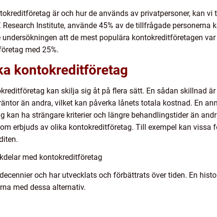
ntokreditföretag är och hur de används av privatpersoner, kan vi 
 Research Institute, använde 45% av de tillfrågade personerna 
de undersökningen att de mest populära kontokreditföretagen v
 företag med 25%.
ika kontokreditföretag
tokreditföretag kan skilja sig åt på flera sätt. En sådan skillnad 
 räntor än andra, vilket kan påverka lånets totala kostnad. En a
kan ha strängare kriterier och längre behandlingstider än andra
som erbjuds av olika kontokreditföretag. Till exempel kan vissa f
diten.
kdelar med kontokreditföretag
a decennier och har utvecklats och förbättrats över tiden. En his
arna med dessa alternativ.