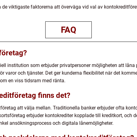
 de viktigaste faktorerna att överväga vid val av kontokreditföre
FAQ
tföretag?
iell institution som erbjuder privatpersoner möjligheten att låna 
r varor och tjänster. Det ger kunderna flexibilitet när det komme
inom en viss tidsram med ränta.
editföretag finns det?
tföretag att välja mellan. Traditionella banker erbjuder ofta kont
rtsföretag erbjuder kontokrediter kopplade till kreditkort, och d
nkel ansökningsprocess och digitala lånemöjligheter.