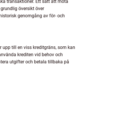
ka transaktioner. Ett sätt att möta
 grundlig översikt över
n historisk genomgång av för- och
 upp till en viss kreditgräns, som kan
n använda krediten vid behov och
era utgifter och betala tillbaka på