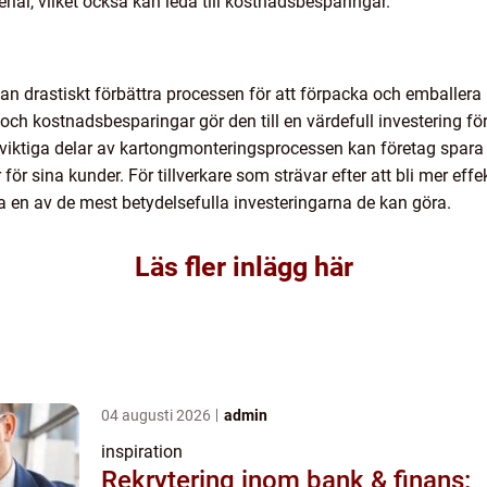
rial, vilket också kan leda till kostnadsbesparingar.
n drastiskt förbättra processen för att förpacka och emballera 
och kostnadsbesparingar gör den till en värdefull investering för 
viktiga delar av kartongmonteringsprocessen kan företag spara 
ör sina kunder. För tillverkare som strävar efter att bli mer eff
 en av de mest betydelsefulla investeringarna de kan göra.
Läs fler inlägg här
04 augusti 2026
admin
inspiration
Rekrytering inom bank & finans: