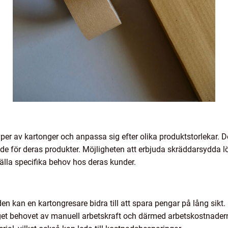
per av kartonger och anpassa sig efter olika produktstorlekar. Det
 för deras produkter. Möjligheten att erbjuda skräddarsydda lösn
tälla specifika behov hos deras kunder.
den kan en kartongresare bidra till att spara pengar på lång sik
et behovet av manuell arbetskraft och därmed arbetskostnader