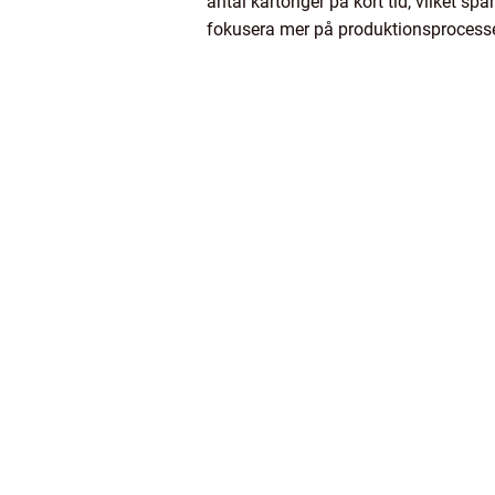
antal kartonger på kort tid, vilket s
fokusera mer på produktionsprocesse