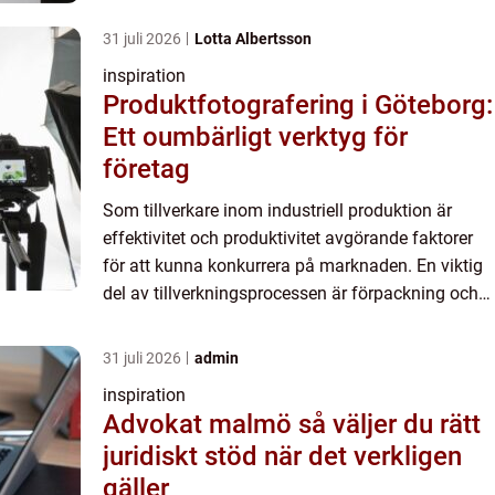
emballering av produkter. För att göra denna
process sm...
31 juli 2026
Lotta Albertsson
inspiration
Produktfotografering i Göteborg:
Ett oumbärligt verktyg för
företag
Som tillverkare inom industriell produktion är
effektivitet och produktivitet avgörande faktorer
för att kunna konkurrera på marknaden. En viktig
del av tillverkningsprocessen är förpackning och
emballering av produkter. För att göra denna
process sm...
31 juli 2026
admin
inspiration
Advokat malmö så väljer du rätt
juridiskt stöd när det verkligen
gäller