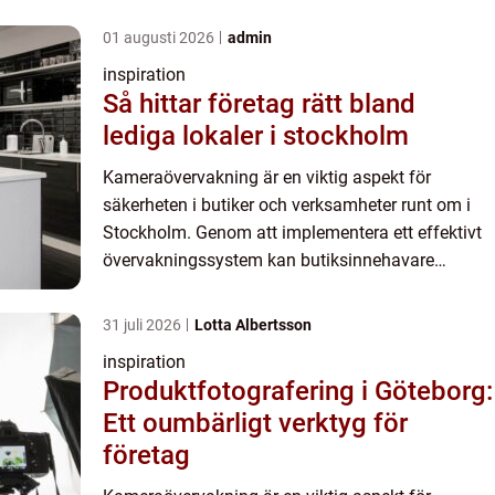
minska risken för stölder, skadeg&oum...
01 augusti 2026
admin
inspiration
Så hittar företag rätt bland
lediga lokaler i stockholm
Kameraövervakning är en viktig aspekt för
säkerheten i butiker och verksamheter runt om i
Stockholm. Genom att implementera ett effektivt
övervakningssystem kan butiksinnehavare
minska risken för stölder, skadeg&oum...
31 juli 2026
Lotta Albertsson
inspiration
Produktfotografering i Göteborg:
Ett oumbärligt verktyg för
företag