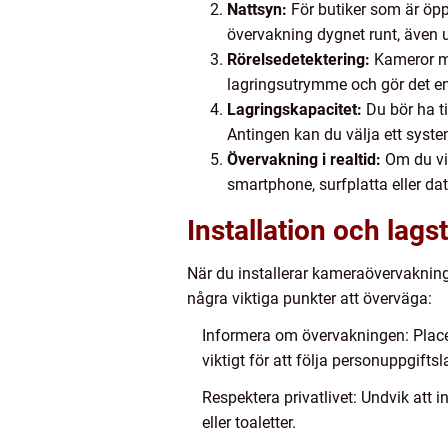
Nattsyn:
För butiker som är öppn
övervakning dygnet runt, även 
Rörelsedetektering:
Kameror med
lagringsutrymme och gör det enk
Lagringskapacitet:
Du bör ha ti
Antingen kan du välja ett syste
Övervakning i realtid:
Om du vil
smartphone, surfplatta eller dat
Installation och lagst
När du installerar kameraövervakning
några viktiga punkter att överväga:
Informera om övervakningen: Placer
viktigt för att följa personuppgift
Respektera privatlivet: Undvik att 
eller toaletter.