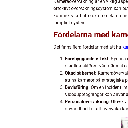
Kameraövervakning är en viktig aspek
effektivt övervakningssystem kan buti
kommer vi att utforska fördelarna me
lämpligt system.
Fördelarna med kam
Det finns flera fördelar med att ha
ka
Förebyggande effekt:
Synliga 
olagliga aktörer. När människor
Ökad säkerhet:
Kameraövervakni
att ha kameror på strategiska pl
Bevisföring:
Om en incident intr
Videoupptagningar kan användas 
Personalövervakning:
Utöver a
användbart för att övervaka kassa