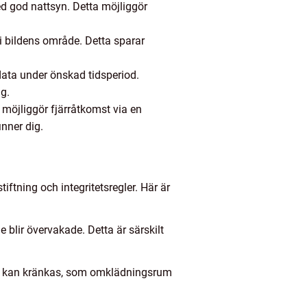
ed god nattsyn. Detta möjliggör
 i bildens område. Detta sparar
data under önskad tidsperiod.
ng.
 möjliggör fjärråtkomst via en
inner dig.
tning och integritetsregler. Här är
blir övervakade. Detta är särskilt
tliv kan kränkas, som omklädningsrum