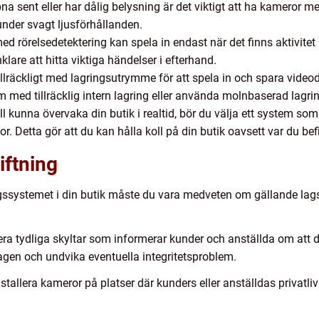
a sent eller har dålig belysning är det viktigt att ha kameror m
under svagt ljusförhållanden.
 rörelsedetektering kan spela in endast när det finns aktivitet
lare att hitta viktiga händelser i efterhand.
llräckligt med lagringsutrymme för att spela in och spara video
m med tillräcklig intern lagring eller använda molnbaserad lagri
l kunna övervaka din butik i realtid, bör du välja ett system som
or. Detta gör att du kan hålla koll på din butik oavsett var du bef
iftning
ssystemet i din butik måste du vara medveten om gällande lagstif
a tydliga skyltar som informerar kunder och anställda om att de 
slagen och undvika eventuella integritetsproblem.
installera kameror på platser där kunders eller anställdas priva