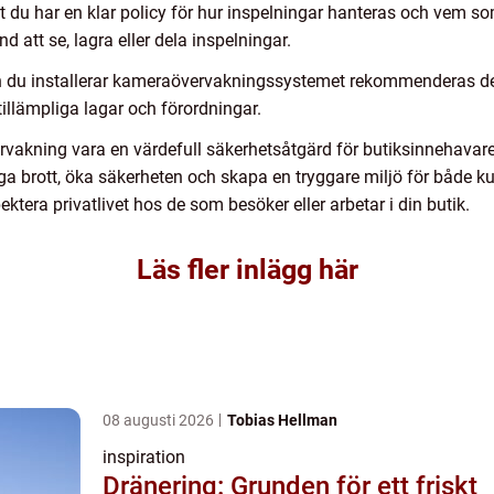
tt du har en klar policy för hur inspelningar hanteras och vem so
d att se, lagra eller dela inspelningar.
an du installerar kameraövervakningssystemet rekommenderas det
a tillämpliga lagar och förordningar.
kning vara en värdefull säkerhetsåtgärd för butiksinnehavare
gga brott, öka säkerheten och skapa en tryggare miljö för både k
spektera privatlivet hos de som besöker eller arbetar i din butik.
Läs fler inlägg här
08 augusti 2026
Tobias Hellman
inspiration
Dränering: Grunden för ett friskt