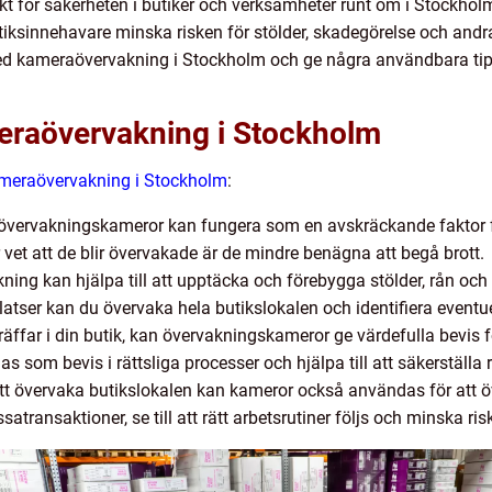
t för säkerheten i butiker och verksamheter runt om i Stockho
ksinnehavare minska risken för stölder, skadegörelse och andra o
d kameraövervakning i Stockholm och ge några användbara tips f
eraövervakning i Stockholm
meraövervakning i Stockholm
:
övervakningskameror kan fungera som en avskräckande faktor fö
 vet att de blir övervakade är de mindre benägna att begå brott.
ng kan hjälpa till att upptäcka och förebygga stölder, rån och
atser kan du övervaka hela butikslokalen och identifiera eventuel
äffar i din butik, kan övervakningskameror ge värdefulla bevis 
som bevis i rättsliga processer och hjälpa till att säkerställa r
tt övervaka butikslokalen kan kameror också användas för att ö
transaktioner, se till att rätt arbetsrutiner följs och minska risk