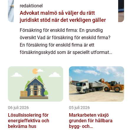
redaktionel
Advokat malmö så väljer du rätt
juridiskt stöd när det verkligen gäller
Försäkring för enskild firma: En grundlig
översikt Vad är försäkring för enskild firma?
En försäkring för enskild firma är ett
försäkringsskydd som är speciellt utformat
för att skydda företagare som bedriver sin
verksamhet som enskild firma. Denna t...
06 juli 2026
05 juli 2026
Lösullsisolering för
Markarbeten växjö
energieffektiva och
grunden för hållbara
bekväma hus
bygg- och
trädgårdsprojekt