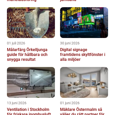
01 juli 2026
30 juni 2026
Målarfärg Örkelljunga
Digital signage
guide för hållbara och
framtidens skyltfönster i
snygga resultat
alla miljöer
13 juni 2026
01 juni 2026
Ventilation i Stockholm
Mäklare Östermalm så
för friskare inomhusluft
väljer du rätt partner för