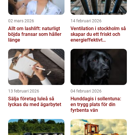
02 mars 2026
14 februari 2026
Allt om lashlift: naturligt
Ventilation i stockholm så
böjda fransar som håller
skapar du ett friskt och
länge
energieffektivt
inomhusklimat
13 februari 2026
04 februari 2026
Sälja företag luleå så
Hunddagis i sollentuna:
lyckas du med ägarbytet
en trygg plats för din
fyrbenta vän