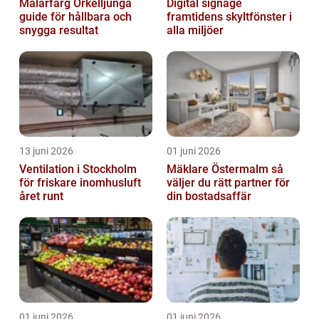
Målarfärg Örkelljunga
Digital signage
guide för hållbara och
framtidens skyltfönster i
snygga resultat
alla miljöer
13 juni 2026
01 juni 2026
Ventilation i Stockholm
Mäklare Östermalm så
för friskare inomhusluft
väljer du rätt partner för
året runt
din bostadsaffär
01 juni 2026
01 juni 2026