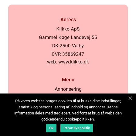
Adress
web:
www.klikko.dk
Menu
Annonsering
Om oss
På vores website bruges cookies til at huske dine indstillinger,
Cookies
statistik og personalisering af indhold og annoncer. Denne
information deles med tredjepart. Ved fortsat brug af websiden
Kontakta oss
godkender du cookiepolitikken.
Sitemap
Ok
Privatlivspolitik