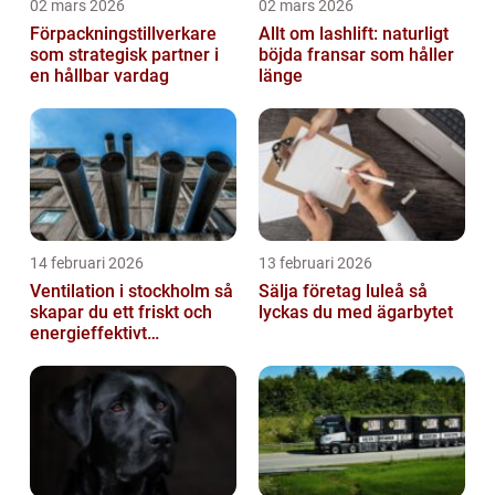
02 mars 2026
02 mars 2026
Förpackningstillverkare
Allt om lashlift: naturligt
som strategisk partner i
böjda fransar som håller
en hållbar vardag
länge
14 februari 2026
13 februari 2026
Ventilation i stockholm så
Sälja företag luleå så
skapar du ett friskt och
lyckas du med ägarbytet
energieffektivt
inomhusklimat