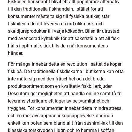
Fiskbilen har snabbt blivit ett allt populärare alternativ
till den traditionella fiskhandeln. Istället för att
konsumenter måste ta sig till fysiska butiker, står
fiskbilen redo att leverera en rad olika fisk- och
skaldjursprodukter till varje köksdörr. Bilen är utrustad
med avancerad kylteknik för att säkerställa att all fisk
hålls i optimalt skick tills den når konsumentens
händer.
För många innebär detta en revolution i sättet de köper
fisk på. De traditionella fiskdiskarna i butikerna kan ofta
inte mäta sig med den fräschhet och det breda
produktsortiment som en kvalitativ fiskbil erbjuder.
Dessutom ger möjligheten att handla online samt få fri
leverans ytterligare ett lager av bekvämlighet och
trygghet. För konsumenten innebär detta mindre stress
och en mer avslappnad inköpsupplevelse, där man
enkelt kan botanisera bland allt från sashimi-lax till den
klassiska torskryggen i lugn och ro hemma i soffan.