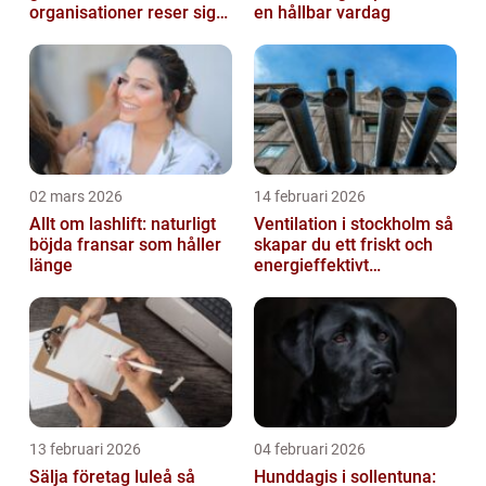
organisationer reser sig
en hållbar vardag
igen
02 mars 2026
14 februari 2026
Allt om lashlift: naturligt
Ventilation i stockholm så
böjda fransar som håller
skapar du ett friskt och
länge
energieffektivt
inomhusklimat
13 februari 2026
04 februari 2026
Sälja företag luleå så
Hunddagis i sollentuna: