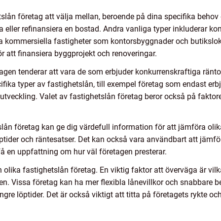
etslån företag att välja mellan, beroende på dina specifika behov 
 eller refinansiera en bostad. Andra vanliga typer inkluderar k
era kommersiella fastigheter som kontorsbyggnader och butiksloka
r att finansiera byggprojekt och renoveringar.
gen tenderar att vara de som erbjuder konkurrenskraftiga räntor 
ifika typer av fastighetslån, till exempel företag som endast er
sutveckling. Valet av fastighetslån företag beror också på faktor
ån företag kan ge dig värdefull information för att jämföra olik
öptider och räntesatser. Det kan också vara användbart att jämf
 få en uppfattning om hur väl företagen presterar.
 olika fastighetslån företag. En viktig faktor att överväga är vil
en. Vissa företag kan ha mer flexibla lånevillkor och snabbare 
re löptider. Det är också viktigt att titta på företagets rykte och