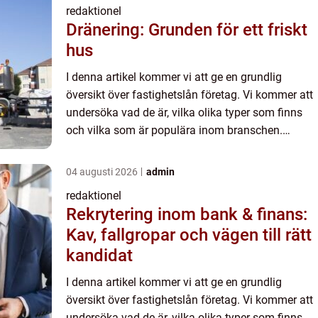
redaktionel
Dränering: Grunden för ett friskt
hus
I denna artikel kommer vi att ge en grundlig
översikt över fastighetslån företag. Vi kommer att
undersöka vad de är, vilka olika typer som finns
och vilka som är populära inom branschen.
Dessutom kommer vi att presentera kvantitativa
mätningar om fas...
04 augusti 2026
admin
redaktionel
Rekrytering inom bank & finans:
Kav, fallgropar och vägen till rätt
kandidat
I denna artikel kommer vi att ge en grundlig
översikt över fastighetslån företag. Vi kommer att
undersöka vad de är, vilka olika typer som finns