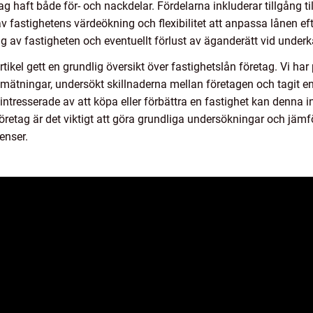
tag haft både för- och nackdelar. Fördelarna inkluderar tillgång ti
 av fastighetens värdeökning och flexibilitet att anpassa lånen e
ing av fastigheten och eventuellt förlust av äganderätt vid under
kel gett en grundlig översikt över fastighetslån företag. Vi har 
a mätningar, undersökt skillnaderna mellan företagen och tagit 
intresserade av att köpa eller förbättra en fastighet kan denna 
retag är det viktigt att göra grundliga undersökningar och jämföra
enser.